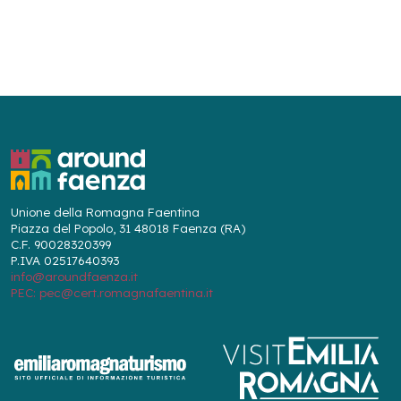
Unione della Romagna Faentina
Piazza del Popolo, 31 48018 Faenza (RA)
C.F. 90028320399
P.IVA 02517640393
info@aroundfaenza.it
PEC: pec@cert.romagnafaentina.it