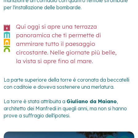
munizioni e un corridoio con quattro feritoie strombate
per l'installazione delle bombarde.
Qui oggi si apre una terrazza
panoramica che ti permette di
ammirare tutto il paesaggio
circostante. Nelle giornate più belle,
la vista si apre fino al mare.
La parte superiore della torre è coronata da beccatelli
con caditoie e doveva sostenere una merlatura.
La torre è stata attribuita a
Giuliano da Maiano
,
architetto dei Manfredi in quegli anni, ma non si hanno
prove a suffragio dell'ipotesi.
1
/
2