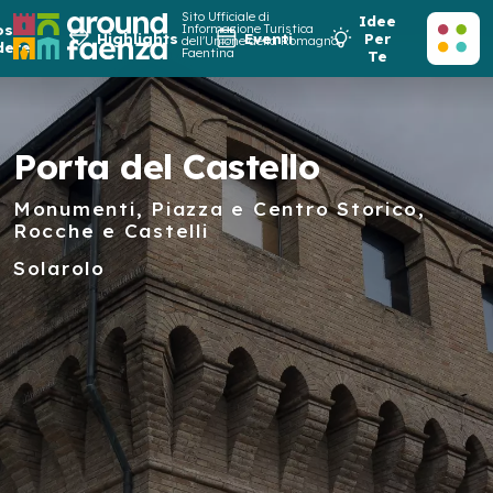
Sito Ufficiale di
Idee
osa
Informazione Turistica
Highlights
Eventi
Per
dell'Unione della Romagna
dere
Faentina
Te
Porta del Castello
Monumenti, Piazza e Centro Storico,
Rocche e Castelli
Solarolo