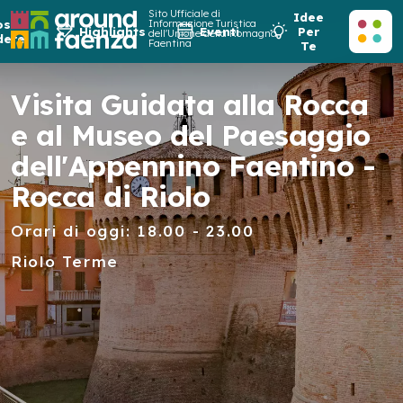
Sito Ufficiale di
Idee
osa
Informazione Turistica
Highlights
Eventi
Per
dell'Unione della Romagna
dere
Faentina
Te
Visita Guidata alla Rocca
e al Museo del Paesaggio
dell'Appennino Faentino -
Rocca di Riolo
Orari di oggi: 18.00 - 23.00
Riolo Terme