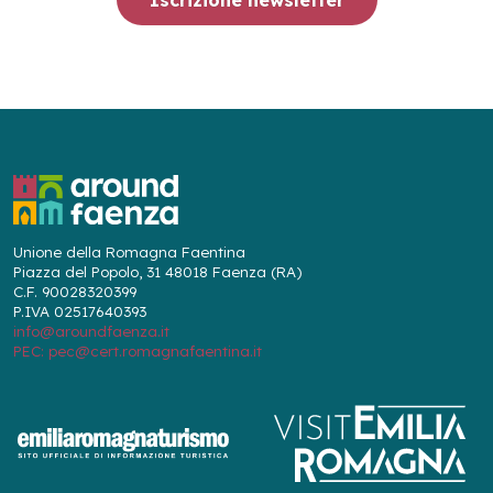
Unione della Romagna Faentina
Piazza del Popolo, 31 48018 Faenza (RA)
C.F. 90028320399
P.IVA 02517640393
info@aroundfaenza.it
PEC: pec@cert.romagnafaentina.it