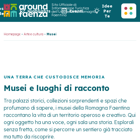
Sito Ufficiale di
Idee
osa
Informazione Turistica
Highlights
Eventi
Per
dell'Unione della Romagna
dere
Faentina
Te
Homepage
Arte e cultura
Musei
UNA TERRA CHE CUSTODISCE MEMORIA
Musei e luoghi di racconto
Tra palazzi storici, collezioni sorprendenti e spazi che
profumano di sapere, i musei della Romagna Faentina
raccontano la vita di un territorio operoso e creativo. Qui
ogni oggetto ha una voce, ogni sala una storia. Esplorali
senza fretta, come si percorre un sentiero già tracciato
ma tutto da riscoprire.