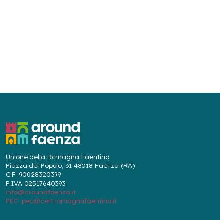
Unione della Romagna Faentina
Piazza del Popolo, 31 48018 Faenza (RA)
C.F. 90028320399
P.IVA 02517640393
info@aroundfaenza.it
PEC: pec@cert.romagnafaentina.it