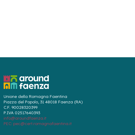
Unione della Romagna Faentina
Piazza del Popolo, 31 48018 Faenza (RA)
C.F. 90028320399
P.IVA 02517640393
info@aroundfaenza.it
PEC: pec@cert.romagnafaentina.it