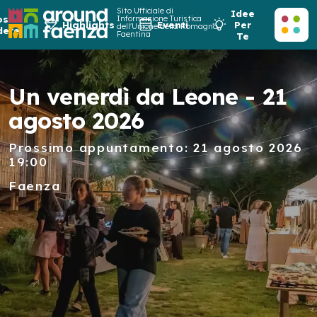
Sito Ufficiale di
Idee
osa
Informazione Turistica
Highlights
Eventi
Per
dell'Unione della Romagna
dere
Faentina
Te
Un venerdì da Leone - 21
agosto 2026
Prossimo appuntamento: 21 agosto 2026
19:00
Faenza