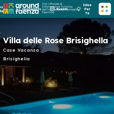
Sito Ufficiale di
Idee
osa
Informazione Turistica
Highlights
Eventi
Per
dell'Unione della Romagna
dere
Faentina
Te
Villa delle Rose Brisighella
Case Vacanza
Brisighella