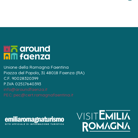
Unione della Romagna Faentina
Piazza del Popolo, 31 48018 Faenza (RA)
C.F. 90028320399
P.IVA 02517640393
info@aroundfaenza.it
PEC: pec@cert.romagnafaentina.it