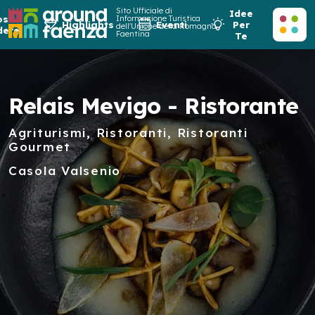
Sito Ufficiale di
Idee
osa
Informazione Turistica
Highlights
Eventi
Per
dell'Unione della Romagna
dere
Faentina
Te
Relais Mevigo - Ristorante
Agriturismi, Ristoranti, Ristoranti
Gourmet
Casola Valsenio