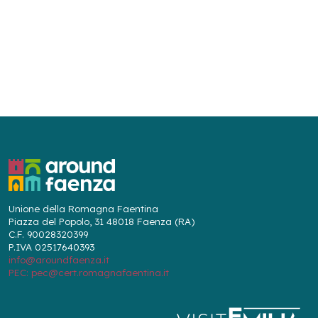
Unione della Romagna Faentina
Piazza del Popolo, 31 48018 Faenza (RA)
C.F. 90028320399
P.IVA 02517640393
info@aroundfaenza.it
PEC: pec@cert.romagnafaentina.it