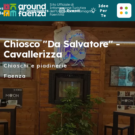
Sito Ufficiale di
Idee
osa
Informazione Turistica
Highlights
Eventi
Per
dell'Unione della Romagna
dere
Faentina
Te
Chiosco "Da Salvatore" -
Cavallerizza
Chioschi e piadinerie
Faenza