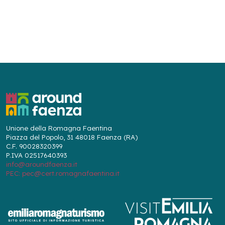
Unione della Romagna Faentina
Piazza del Popolo, 31 48018 Faenza (RA)
C.F. 90028320399
P.IVA 02517640393
info@aroundfaenza.it
PEC: pec@cert.romagnafaentina.it