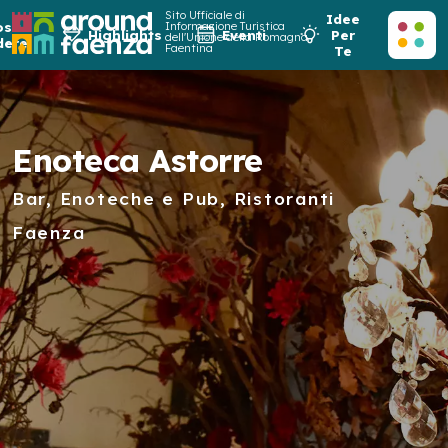
Sito Ufficiale di
Idee
osa
Informazione Turistica
Highlights
Eventi
Per
dell'Unione della Romagna
dere
Faentina
Te
Enoteca Astorre
Bar, Enoteche e Pub, Ristoranti
Faenza