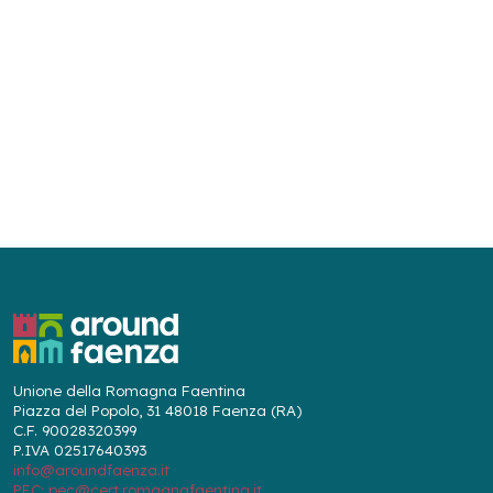
Unione della Romagna Faentina
Piazza del Popolo, 31 48018 Faenza (RA)
C.F. 90028320399
P.IVA 02517640393
info@aroundfaenza.it
PEC: pec@cert.romagnafaentina.it