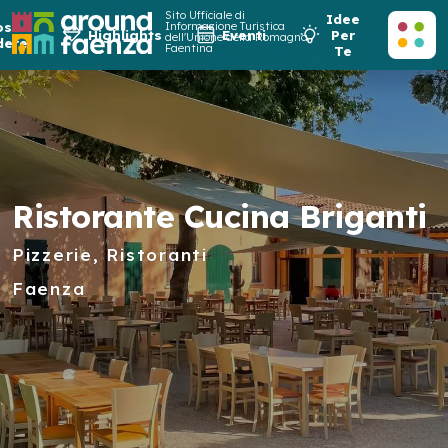
Sito Ufficiale di
Idee
osa
Informazione Turistica
Highlights
Eventi
Per
dell'Unione della Romagna
dere
Faentina
Te
Ristorante Cucina Briganti
Pizzerie, Ristoranti
Faenza