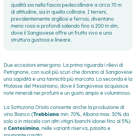
qualità sia nella fascia pedecollinare a circa 70 m
di altitudine, sia in quella collinare. I terreni,
prevalentemente argillosi e ferrosi, diventano
meno rossi e profondi salendo fino a 200 m slm,
dove il Sangiovese offre un frutto vivo e una
struttura gustosa e lineare.
Due eccezioni emergono. La prima riguarda i rilievi di
Petrignone, con suoli più scuri che donano al Sangiovese
una sapidità e una tannicità più marcata. La seconda è la
Molasse del Messiniano, dove il Sangiovese acquisisce
note minerali nei profumi e un gusto ampio e voluminoso.
La Sottozona Oriolo consente anche la produzione di
vino Bianco (
Trebbiano
min. 70%, Albana max. 30% da
solo o in miscela con altri vitigni bianchi idonei fino al 5%)
e
Centesimino
, nelle varianti riserva, passito e
spumante rosato.