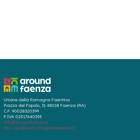
Unione della Romagna Faentina
Piazza del Popolo, 31 48018 Faenza (RA)
C.F. 90028320399
P.IVA 02517640393
info@aroundfaenza.it
PEC: pec@cert.romagnafaentina.it