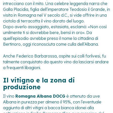
intrecciano con il mito. Una celebre leggenda narra che
Galla Placidia, figlia dell’imperatore Teodosio il Grande, in
visita in Romagna nel V secolo d.C., si vide offrire in una
ciotola di terracotta il vino dorato del luogo.
Dopo averlo assaggiato, estasiata, esclamò:
«Non così
umilmente ti si dovrebbe bere, bensì in oro»
. Da
quell’episodio avrebbe preso il nome la cittadina di
Bertinoro, oggi riconosciuta come culla dell’Albana.
Anche Federico Barbarossa, ospite sui colli forlivesi, fu
talmente conquistato da questo vino da lasciarsi andare
a frequenti libagioni.
Il vitigno e la zona di
produzione
Il vino
Romagna Albana DOCG
è ottenuto da uve
Albana in purezza per almeno il 95%, con l’eventuale
aggiunta di altri vitigni a bacca bianca idonei alla