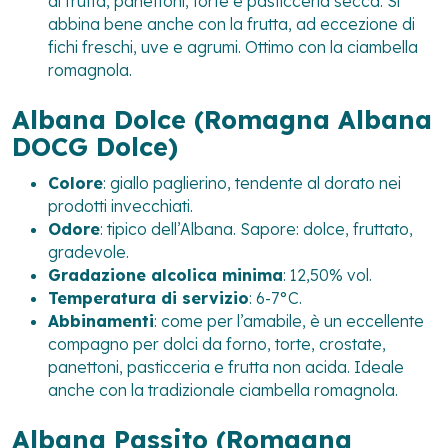
di frutta, panettoni, torte e pasticceria secca. Si
abbina bene anche con la frutta, ad eccezione di
fichi freschi, uve e agrumi. Ottimo con la ciambella
romagnola.
Albana Dolce (Romagna Albana
DOCG Dolce)
Colore
: giallo paglierino, tendente al dorato nei
prodotti invecchiati.
Odore
: tipico dell’Albana. Sapore: dolce, fruttato,
gradevole.
Gradazione alcolica minima
: 12,50% vol.
Temperatura di servizio
: 6-7°C.
Abbinamenti
: come per l’amabile, è un eccellente
compagno per dolci da forno, torte, crostate,
panettoni, pasticceria e frutta non acida. Ideale
anche con la tradizionale ciambella romagnola.
Albana Passito (Romagna