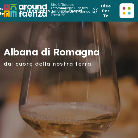
Sito Ufficiale di
Idee
osa
Informazione Turistica
Highlights
Eventi
Per
dell'Unione della Romagna
dere
Faentina
Te
Albana di Romagna
dal cuore della nostra terra