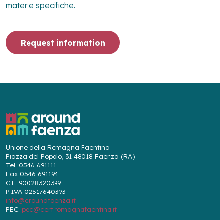
materie specifiche.
Request information
Unione della Romagna Faentina
Piazza del Popolo, 31 48018 Faenza (RA)
Tel. 0546 691111
Fax 0546 691194
C.F. 90028320399
P.IVA 02517640393
info@aroundfaenza.it
PEC:
pec@cert.romagnafaentina.it