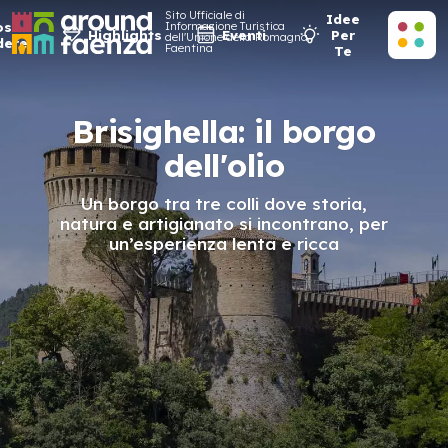
Sito Ufficiale di
Idee
osa
Informazione Turistica
Highlights
Eventi
Per
dell'Unione della Romagna
dere
Faentina
Te
Brisighella: il borgo
dell'olio
Un borgo tra tre colli dove storia,
natura e artigianato si incontrano, per
un’esperienza lenta e ricca