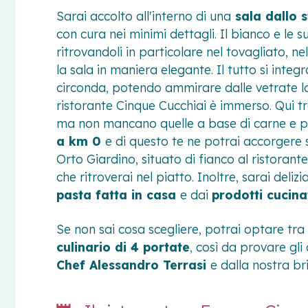
Sarai accolto all'interno di una
sala dallo st
con cura nei minimi dettagli. Il bianco e le
ritrovandoli in particolare nel tovagliato, ne
la sala in maniera elegante. Il tutto si int
circonda, potendo ammirare dalle vetrate lo
ristorante Cinque Cucchiai è immerso. Qui t
ma non mancano quelle a base di carne e 
a km 0
e di questo te ne potrai accorger
Orto Giardino, situato di fianco al ristorante
che ritroverai nel piatto. Inoltre, sarai deliz
pasta fatta in casa
e dai
prodotti cucin
Se non sai cosa scegliere, potrai optare tra 
culinario di 4 portate
, così da provare gl
Chef Alessandro Terrasi
e dalla nostra br