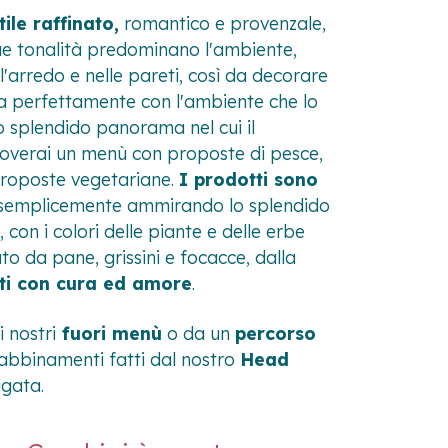
ile raffinato,
romantico e provenzale,
 sue tonalità predominano l'ambiente,
ll'arredo e nelle pareti, così da decorare
egra perfettamente con l'ambiente che lo
 splendido panorama nel cui il
roverai un menù con proposte di pesce,
proposte vegetariane.
I prodotti sono
e semplicemente ammirando lo splendido
, con i colori delle piante e delle erbe
iato da pane, grissini e focacce, dalla
ati con cura ed amore
.
i nostri
fuori menù
o da un
percorso
i abbinamenti fatti dal nostro
Head
igata.